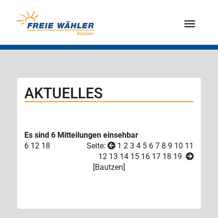
Menü
AKTUELLES
Es sind 6 Mitteilungen einsehbar
6
12
18
Seite:
1
2
3
4
5
6
7
8
9
10
11
12
13
14
15
16
17
18
19
[
Bautzen
]