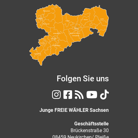
Nordsachsen
Leipzig
Görlitz
Bautzen
Meißen
Leipzig Land
Dresden
Sächsische Schweiz-
Mittelsachsen
Osterzgebirge
Chemnitz
Zwickau
Erzgebirgskreis
Vogtlandkreis
Folgen Sie uns
Junge FREIE WÄHLER Sachsen
Geschäftsstelle
Brückenstraße 30
08459 Neukirchen/ Pleiße