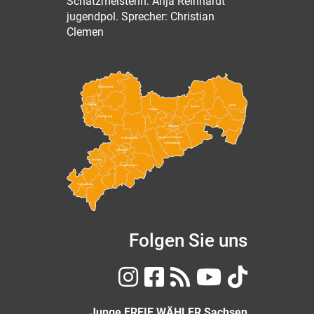
Schatzmeisterin: Anja Reinhardt
jugendpol. Sprecher: Christian
Clemen
Nordsachsen
Leipzig
Görlitz
Bautzen
Meißen
Leipzig Land
Dresden
Sächsische Schweiz-
Mittelsachsen
Osterzgebirge
Chemnitz
Zwickau
Erzgebirgskreis
Vogtlandkreis
Folgen Sie uns
Junge FREIE WÄHLER Sachsen