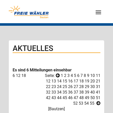
Menü
AKTUELLES
Es sind 6 Mitteilungen einsehbar
6
12
18
Seite:
1
2
3
4
5
6
7
8
9
10
11
12
13
14
15
16
17
18
19
20
21
22
23
24
25
26
27
28
29
30
31
32
33
34
35
36
37
38
39
40
41
42
43
44
45
46
47
48
49
50
51
52
53
54
55
[
Bautzen
]