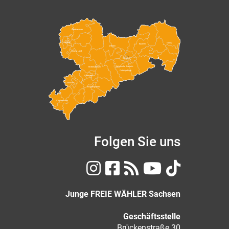
Nordsachsen
Leipzig
Görlitz
Bautzen
Meißen
Leipzig Land
Dresden
Sächsische Schweiz-
Mittelsachsen
Osterzgebirge
Chemnitz
Zwickau
Erzgebirgskreis
Vogtlandkreis
Folgen Sie uns
Junge FREIE WÄHLER Sachsen
Geschäftsstelle
Brückenstraße 30