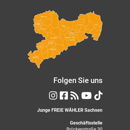
Nordsachsen
Leipzig
Görlitz
Bautzen
Meißen
Leipzig Land
Dresden
Sächsische Schweiz-
Mittelsachsen
Osterzgebirge
Chemnitz
Zwickau
Erzgebirgskreis
Vogtlandkreis
Folgen Sie uns
Junge FREIE WÄHLER Sachsen
Geschäftsstelle
Brückenstraße 30