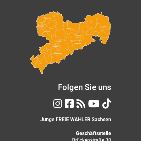
Nordsachsen
Leipzig
Görlitz
Bautzen
Meißen
Leipzig Land
Dresden
Sächsische Schweiz-
Mittelsachsen
Osterzgebirge
Chemnitz
Zwickau
Erzgebirgskreis
Vogtlandkreis
Folgen Sie uns
Junge FREIE WÄHLER Sachsen
Geschäftsstelle
Brückenstraße 30